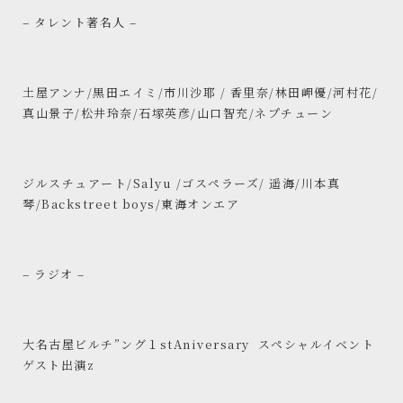
– タレント著名人 –
土屋アンナ/黒田エイミ/市川沙耶 / 香里奈/林田岬優/河村花/
真山景子/松井玲奈/石塚英彦/山口智充/ネプチューン
ジルスチュアート/Salyu /ゴスペラーズ/ 遥海/川本真
琴/Backstreet boys/東海オンエア
– ラジオ –
大名古屋ビルチ”ング１stAniversary スペシャルイベント
ゲスト出演z