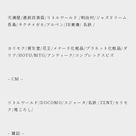
天満屋/遠鉄百貨店/リトルワールド /明治村/ジャズドリーム
長島/キクチメガネ/アルペン/JR東海/ 名鉄 /
カリモク/資生堂/花王/メナード化粧品/プラネット化粧品/ダ
リア/HOYU/MTG/アンティーク/コンプレックスビズ
– CM –
リトルワールド/DOCOMO/スジャータ/名鉄 /ZENT/カリモ
ク/鬼ころし/
– 雑誌 –